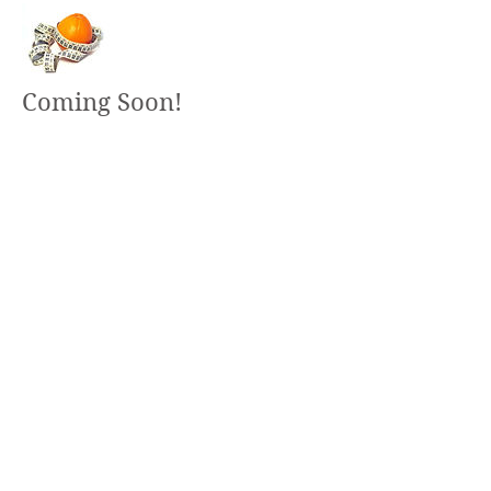
Coming Soon!
LUNA FIT
NUTRITION
Nutrition Services
United States
E:
Lunafitnutrition@gmail.com
T:
908-368-1905